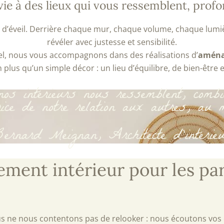
ie à des lieux qui vous ressemblent, pro
’éveil. Derrière chaque mur, chaque volume, chaque lumièr
révéler avec justesse et sensibilité.
el, nous vous accompagnons dans des réalisations d’
aména
 plus qu’un simple décor : un lieu d’équilibre, de bien-être 
s intérieurs nous ressemblent, combie
trice de notre relation aux autres, au
ernard Meignan, Architecte d’intérie
ent intérieur pour les par
ous ne nous contentons pas de relooker : nous écoutons vos