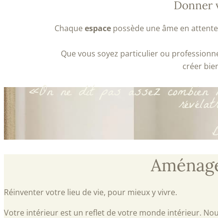
Donner v
Chaque
espace
possède une âme en attente d
Que vous soyez particulier ou professionn
créer bien
«On ne dit pas assez combien no
révéla
B
Aménagem
Réinventer votre lieu de vie, pour mieux y vivre.
Votre intérieur est un reflet de votre monde intérieur. N