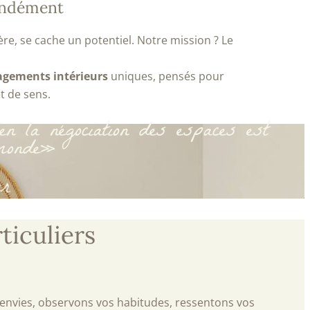
fondément
e, se cache un potentiel. Notre mission ? Le
gements intérieurs
uniques, pensés pour
et de sens.
n la négociation des espaces est
 monde»
ur
ticuliers
 envies, observons vos habitudes, ressentons vos